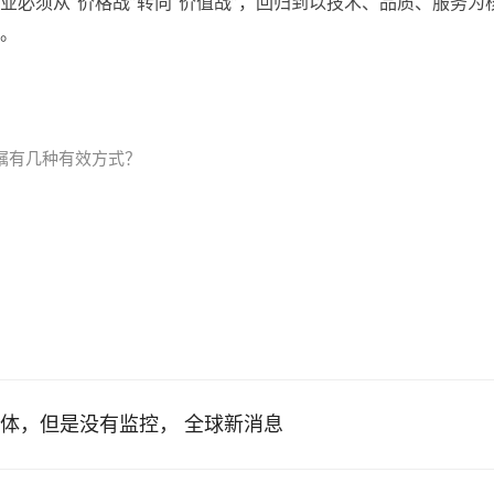
必须从“价格战”转向“价值战”，回归到以技术、品质、服务为
。
嘱有几种有效方式？
体，但是没有监控， 全球新消息