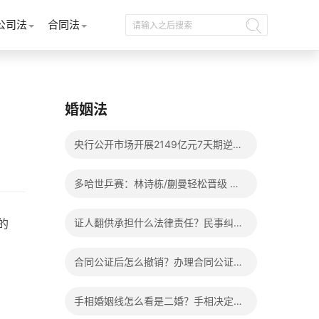
公司法
合同法
婚姻法
央行公开市场开展2149亿元7天期逆回
购操作
多哈世乒赛：林诗栋/蒯曼轻松晋级 混
双8强赛将上演两场中日对决
的
证人翻供承担什么法律责任？民事纠纷
亲戚可以作证吗？_每日头条
合同公证后怎么撤销？办理合同公证需
要十五个工作日吗？ 天天观焦点
手相婚姻线怎么看是二婚？手相决定一