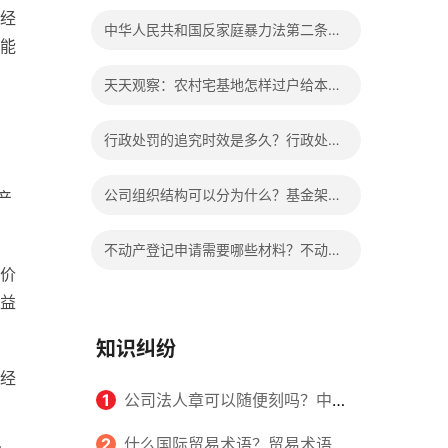
个人的婚姻吗？
经
中华人民共和国反家庭暴力法第二条的
能
内容是什么？冷暴力指的都有哪些内
天天观察：农村宅基地怎样过户给本村
容？
人？老人去世后宅基地归谁？
行政处罚的追究时效是多久？行政处罚
的方式有哪些？
公司组织结构可以分为什么？基金架构
产
与组织结构设计的内容是什么？
不动产登记申请需要哪些材料？不动产
价
证和房产证是一样的吗？|全球热点
益
知识纠纷
经
1
公司法人章可以随便刻吗？中华
人民共和国公司法第三条的内容是什
2
什么国际贸易术语？贸易术语在