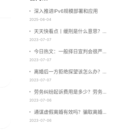
深入推进IPv6规模部署和应用
2025-06-04
天天快看点丨缓刑是什么意思？缓
刑需要坐牢吗？
2023-07-07
今日热文：一般择日宣判会很严重
吗？择日宣判会提前通知吗？
2023-07-07
离婚后一方拒绝探望该怎么办？离
婚拒绝探视会怎么样？ 当前简讯
2023-07-07
劳务纠纷起诉费用是多少？劳务合
同纠纷的诉讼费由谁承担？
2023-07-06
通谋虚假离婚有效吗？骗取离婚证
是违法行为吗？
2023-07-06