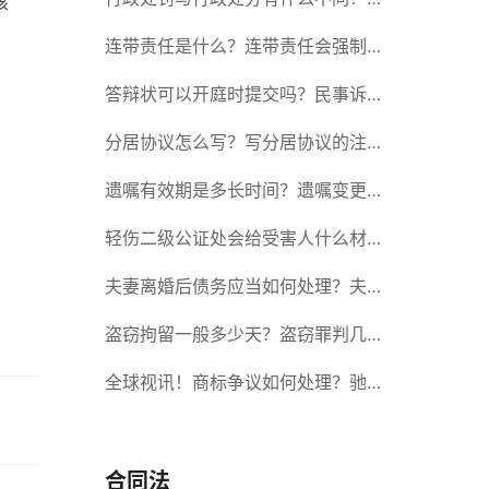
核
政处罚记入档案吗？
连带责任是什么？连带责任会强制执
行吗？
答辩状可以开庭时提交吗？民事诉讼
答辩期限是多久？-当前短讯
分居协议怎么写？写分居协议的注意
事项有哪些？
遗嘱有效期是多长时间？遗嘱变更受
益人有效吗？|当前热讯
轻伤二级公证处会给受害人什么材
料？轻伤二级赔了钱还要坐牢吗？_
夫妻离婚后债务应当如何处理？夫妻
全球速读
离婚债务分割书面协议怎么写？
盗窃拘留一般多少天？盗窃罪判几
年？ 全球速读
全球视讯！商标争议如何处理？驰名
商标保护的期限是如何规定的？
合同法