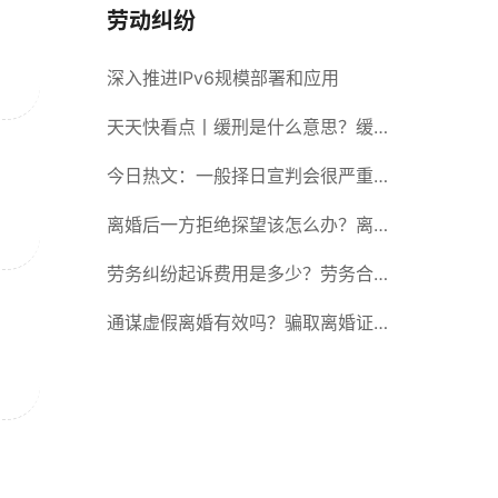
劳动纠纷
深入推进IPv6规模部署和应用
天天快看点丨缓刑是什么意思？缓刑
需要坐牢吗？
今日热文：一般择日宣判会很严重
吗？择日宣判会提前通知吗？
离婚后一方拒绝探望该怎么办？离婚
拒绝探视会怎么样？ 当前简讯
劳务纠纷起诉费用是多少？劳务合同
纠纷的诉讼费由谁承担？
通谋虚假离婚有效吗？骗取离婚证是
违法行为吗？