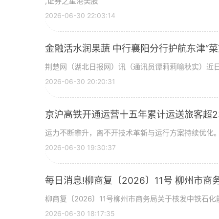
,证券之星港美股
2026-06-30 22:03:14
金融活水润果蔬 中行襄阳分行护航东津“菜
荆楚网（湖北日报网）讯（通讯员谭莉莉喻秋实）近
2026-06-30 20:20:31
京沪高铁开通运营十五年累计运送旅客超2
运力不断攀升，离不开技术革新与运行方案持续优化。
2026-06-30 19:30:37
每日消息!柳商复〔2026〕11号 柳州
区南区加油站等2座加油站成品油零售经营
柳商复〔2026〕11号柳州市商务局关于核发中铁石
2026-06-30 18:17:35