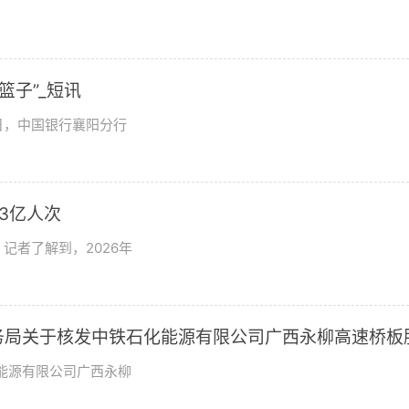
篮子”_短讯
日，中国银行襄阳分行
3亿人次
记者了解到，2026年
市商务局关于核发中铁石化能源有限公司广西永柳高速桥板
批准证书的批复
化能源有限公司广西永柳