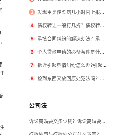
过
优
么？ 天天热闻
国际贸易中起着积极的作用主要表现
3
发现甲类传染病几小时内上报？
在哪几个方面？_视点
工作期间得了传染病算不算工伤？
4
债权转让一般打几折？债权转让
现
合法吗？
5
承揽合同纠纷的解决办法？承揽
，
合同质保期一般多长时间？|环球看
6
个人贷款申请的必备条件是什
频
点
么？申请贷款的流程是什么？
7
拆迁引起舆情纠纷怎么办?引起征
于
地拆迁纠纷的原因有哪些?
8
捡到东西又放回原处犯法吗？捡
到东西又扔了需要赔偿吗？
商
公司法
诉讼离婚要交多少钱？诉讼离婚要多
业生
久才能离婚？ 今日热闻
行政处罚与行政处分有什么不同？行