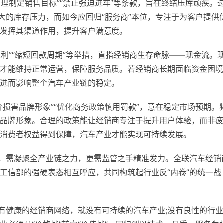
合理制定销售目标”“禁止强迫进车”等条款，旨在终结压库顽疾。
大的库存压力，而如今应回归“服务商”本位，专注于为客户提供
发挥其渠道作用，提升客户满意度。
返利”“缩短回款周期”等举措，直指经销商生存命脉——现金流。
才能维持正常运营，保障服务品质。若经销商长期面临资金困境
进而影响整个汽车产业链的稳定。
损害品牌形象”“优化商务政策慎用罚款”，意在稳定市场预期。
品牌形象。合理的政策能让经销商专注于提升用户体验，而非疲
消费者权益得到保障，汽车产业才能实现可持续发展。
象，需凝聚全产业链之力，更需监管之手精准发力。全联汽车经销
工信部的强硬表态相互呼应，共同构筑起行业反“内卷”的统一战
没有健康的经销商网络，就没有可持续的汽车产业;没有良性的行